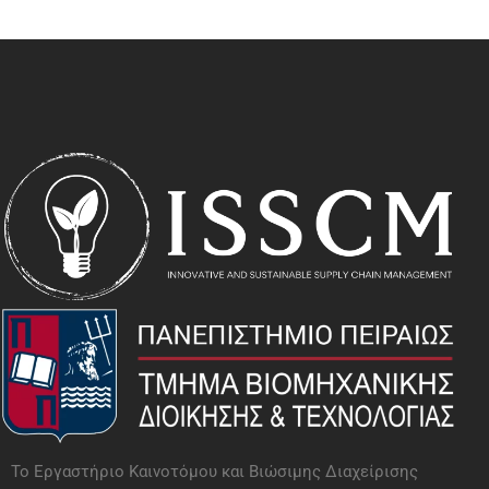
To Εργαστήριο Καινοτόμου και Βιώσιμης Διαχείρισης