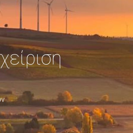
χείριση
ων